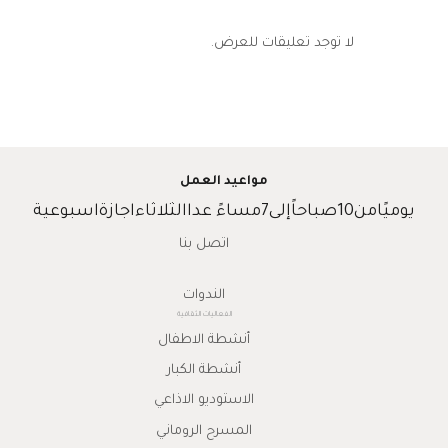
لا توجد تعليقات للعرض.
مواعيد العمل
يوميًامن10صباحاًإلى7مساءً عداالثلاثاءاجازةاسبوعية
اتصل بنا
الندوات
الفعاليات الثقافية
أنشطة الاطفال
أنشطة الكبار
الاستوديو الاذاعي
المسرح الروماني