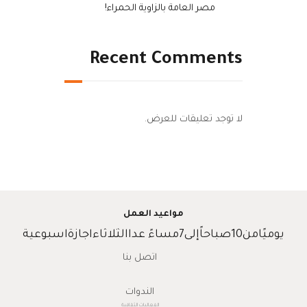
مصر العامة بالزاوية الحمراء!
Recent Comments
لا توجد تعليقات للعرض.
مواعيد العمل
يوميًامن10صباحاًإلى7مساءً عداالثلاثاءاجازةاسبوعية
اتصل بنا
الندوات
الفعاليات الثقافية