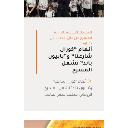
الانشطة الثقافية بالزاوية
,
المسرح الروماني
,
يحدث الآن
بالزاوية
أنغام “كورال
شارعنا” و”بابيون
باند” تشعل
المسرح
أنغام "كورال شارعنا"
و"بابيون باند" تشعل المسرح
الروماني بمكتبة مصر العامة…