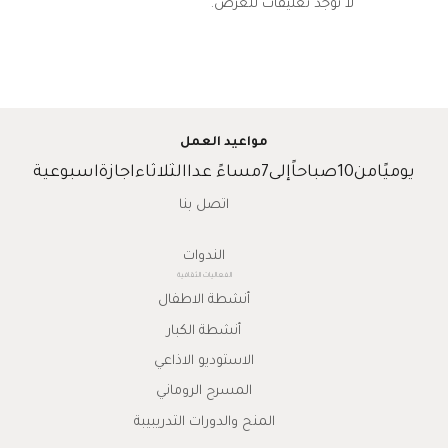
لا توجد تعليقات للعرض.
مواعيد العمل
يوميًامن10صباحاًإلى7مساءً عداالثلاثاءاجازةاسبوعية
اتصل بنا
الندوات
الفعاليات الثقافية
أنشطة الاطفال
أنشطة الكبار
الاستوديو الاذاعي
المسرح الروماني
المنح والدورات التدريبيبة