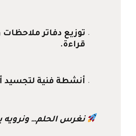
توزيع دفاتر ملاحظا
قراءة.
أنشطة فنية لتجسيد أح
نغرس الحلم… ونرويه با