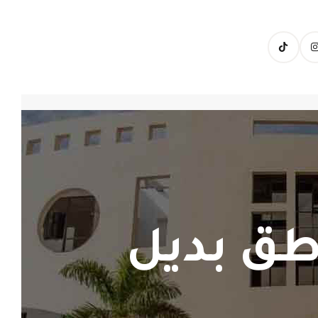
طق بديل